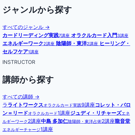
ジャンルから探す
すべてのジャンル →
カードリーディング実践
オラクルカード入門
7講座
3講座
エネルギーワーク
陰陽師・東洋
ヒーリング・
2講座
2講座
セルフケア
1講座
INSTRUCTOR
講師から探す
すべての講師 →
ラ
ライトワークス
9講座
コレット・バロ
オラクルカード実践
ン＝リード
1講座
ジュディ・リチャーズ
オラクルカード
エネ
2講座
中島 多加仁
2講座
龍音堂
ルギーワーク
陰陽師・東洋占術
1講座
エネルギーチャージ