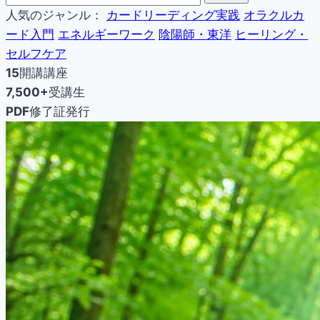
人気のジャンル：
カードリーディング実践
オラクルカ
ード入門
エネルギーワーク
陰陽師・東洋
ヒーリング・
セルフケア
15
開講講座
7,500+
受講生
PDF
修了証発行