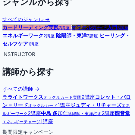
ジャンルから探す
すべてのジャンル →
カードリーディング実践
オラクルカード入門
7講座
3講座
エネルギーワーク
陰陽師・東洋
ヒーリング・
2講座
2講座
セルフケア
1講座
INSTRUCTOR
講師から探す
すべての講師 →
ラ
ライトワークス
9講座
コレット・バロ
オラクルカード実践
ン＝リード
1講座
ジュディ・リチャーズ
オラクルカード
エネ
2講座
中島 多加仁
2講座
龍音堂
ルギーワーク
陰陽師・東洋占術
1講座
エネルギーチャージ
期間限定キャンペーン