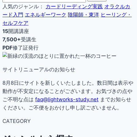
人気のジャンル：
カードリーディング実践
オラクルカ
ード入門
エネルギーワーク
陰陽師・東洋
ヒーリング・
セルフケア
15
開講講座
7,500+
受講生
PDF
修了証発行
サイトリニューアルのお知らせ
8月8日にサイトを新しくいたしました。数日間は表示や
動作が不安定になることがございます。お気づきの点や
ご不明な点は
faq@lightworks-study.net
までお知らせ
ください。ご不便をおかけし申し訳ございません。
CATEGORY