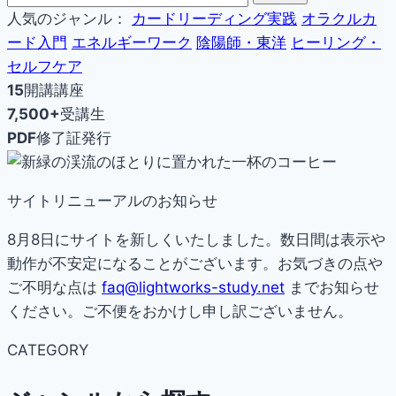
人気のジャンル：
カードリーディング実践
オラクルカ
ード入門
エネルギーワーク
陰陽師・東洋
ヒーリング・
セルフケア
15
開講講座
7,500+
受講生
PDF
修了証発行
サイトリニューアルのお知らせ
8月8日にサイトを新しくいたしました。数日間は表示や
動作が不安定になることがございます。お気づきの点や
ご不明な点は
faq@lightworks-study.net
までお知らせ
ください。ご不便をおかけし申し訳ございません。
CATEGORY