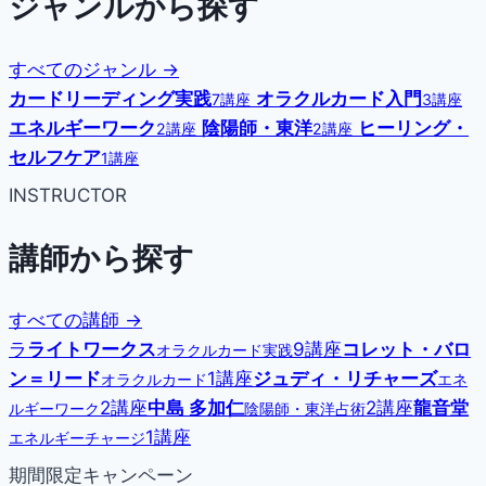
ジャンルから探す
すべてのジャンル →
カードリーディング実践
オラクルカード入門
7講座
3講座
エネルギーワーク
陰陽師・東洋
ヒーリング・
2講座
2講座
セルフケア
1講座
INSTRUCTOR
講師から探す
すべての講師 →
ラ
ライトワークス
9講座
コレット・バロ
オラクルカード実践
ン＝リード
1講座
ジュディ・リチャーズ
オラクルカード
エネ
2講座
中島 多加仁
2講座
龍音堂
ルギーワーク
陰陽師・東洋占術
1講座
エネルギーチャージ
期間限定キャンペーン