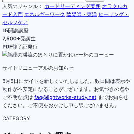
人気のジャンル：
カードリーディング実践
オラクルカ
ード入門
エネルギーワーク
陰陽師・東洋
ヒーリング・
セルフケア
15
開講講座
7,500+
受講生
PDF
修了証発行
サイトリニューアルのお知らせ
8月8日にサイトを新しくいたしました。数日間は表示や
動作が不安定になることがございます。お気づきの点や
ご不明な点は
faq@lightworks-study.net
までお知らせ
ください。ご不便をおかけし申し訳ございません。
CATEGORY