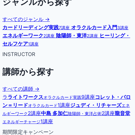
ジャンルから探す
すべてのジャンル →
カードリーディング実践
オラクルカード入門
7講座
3講座
エネルギーワーク
陰陽師・東洋
ヒーリング・
2講座
2講座
セルフケア
1講座
INSTRUCTOR
講師から探す
すべての講師 →
ラ
ライトワークス
9講座
コレット・バロ
オラクルカード実践
ン＝リード
1講座
ジュディ・リチャーズ
オラクルカード
エネ
2講座
中島 多加仁
2講座
龍音堂
ルギーワーク
陰陽師・東洋占術
1講座
エネルギーチャージ
期間限定キャンペーン