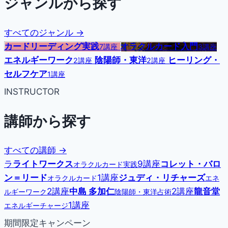
ジャンルから探す
すべてのジャンル →
カードリーディング実践
オラクルカード入門
7講座
3講座
エネルギーワーク
陰陽師・東洋
ヒーリング・
2講座
2講座
セルフケア
1講座
INSTRUCTOR
講師から探す
すべての講師 →
ラ
ライトワークス
9講座
コレット・バロ
オラクルカード実践
ン＝リード
1講座
ジュディ・リチャーズ
オラクルカード
エネ
2講座
中島 多加仁
2講座
龍音堂
ルギーワーク
陰陽師・東洋占術
1講座
エネルギーチャージ
期間限定キャンペーン