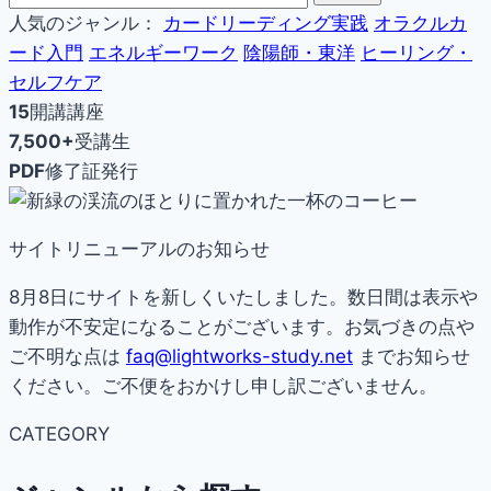
人気のジャンル：
カードリーディング実践
オラクルカ
ード入門
エネルギーワーク
陰陽師・東洋
ヒーリング・
セルフケア
15
開講講座
7,500+
受講生
PDF
修了証発行
サイトリニューアルのお知らせ
8月8日にサイトを新しくいたしました。数日間は表示や
動作が不安定になることがございます。お気づきの点や
ご不明な点は
faq@lightworks-study.net
までお知らせ
ください。ご不便をおかけし申し訳ございません。
CATEGORY