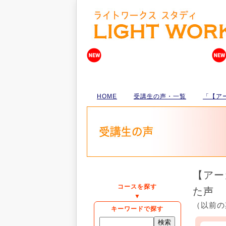
HOME
受講生の声・一覧
「【ア
【アー
コースを探す
た声
▼
（以前の
キーワードで探す