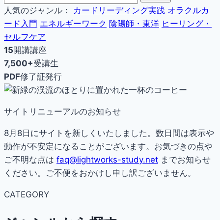
人気のジャンル：
カードリーディング実践
オラクルカ
ード入門
エネルギーワーク
陰陽師・東洋
ヒーリング・
セルフケア
15
開講講座
7,500+
受講生
PDF
修了証発行
サイトリニューアルのお知らせ
8月8日にサイトを新しくいたしました。数日間は表示や
動作が不安定になることがございます。お気づきの点や
ご不明な点は
faq@lightworks-study.net
までお知らせ
ください。ご不便をおかけし申し訳ございません。
CATEGORY