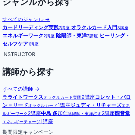
ジャンルから探す
すべてのジャンル →
カードリーディング実践
オラクルカード入門
7講座
3講座
エネルギーワーク
陰陽師・東洋
ヒーリング・
2講座
2講座
セルフケア
1講座
INSTRUCTOR
講師から探す
すべての講師 →
ラ
ライトワークス
9講座
コレット・バロ
オラクルカード実践
ン＝リード
1講座
ジュディ・リチャーズ
オラクルカード
エネ
2講座
中島 多加仁
2講座
龍音堂
ルギーワーク
陰陽師・東洋占術
1講座
エネルギーチャージ
期間限定キャンペーン