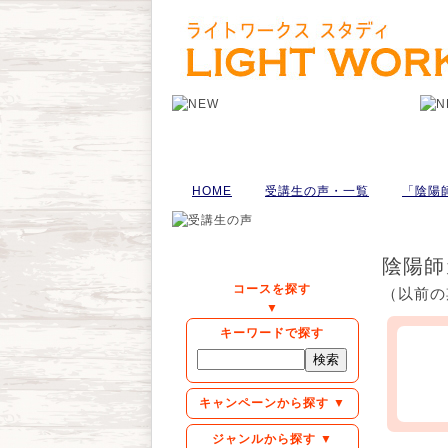
HOME
受講生の声・一覧
「陰陽
陰陽師
コースを探す
（以前の
▼
キーワードで探す
キャンペーンから探す ▼
ジャンルから探す ▼