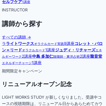
セルフケア
1講座
INSTRUCTOR
講師から探す
すべての講師 →
ラ
ライトワークス
9講座
コレット・バロ
オラクルカード実践
ン＝リード
1講座
ジュディ・リチャーズ
オラクルカード
エネ
2講座
中島 多加仁
2講座
龍音堂
ルギーワーク
陰陽師・東洋占術
1講座
エネルギーチャージ
期間限定キャンペーン
リニューアルオープン記念
LIGHT WORKS STUDY が新しくなりました。受講中コ
ースの視聴期限は、リニューアル日からあらためてカウ