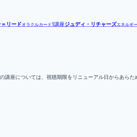
ン＝リード
1講座
ジュディ・リチャーズ
オラクルカード
エネルギ
現在提供中の講座については、視聴期限をリニューアル日からあ