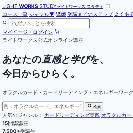
LIGHT
WORKS
STUDY
ライトワークス スタディ
コース一覧
ジャンル
▼
講師
受講までのステップ
よくあ
マイページ・ログイン
ライトワークス公式オンライン講座
あなたの
直感と学び
を、
今日からひらく。
オラクルカード・カードリーディング・エネルギーワー
検索
人気のジャンル：
カードリーディング実践
オラクルカー
15
開講講座
7,500+
受講生