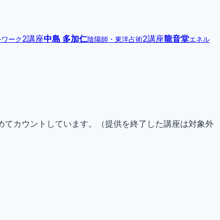
2講座
中島 多加仁
2講座
龍音堂
ーワーク
陰陽師・東洋占術
エネル
らためてカウントしています。（提供を終了した講座は対象外