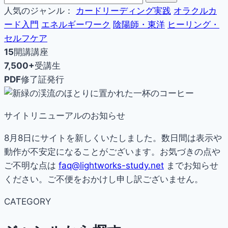
人気のジャンル：
カードリーディング実践
オラクルカ
ード入門
エネルギーワーク
陰陽師・東洋
ヒーリング・
セルフケア
15
開講講座
7,500+
受講生
PDF
修了証発行
サイトリニューアルのお知らせ
8月8日にサイトを新しくいたしました。数日間は表示や
動作が不安定になることがございます。お気づきの点や
ご不明な点は
faq@lightworks-study.net
までお知らせ
ください。ご不便をおかけし申し訳ございません。
CATEGORY