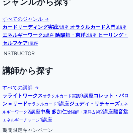
ジャンルから探す
すべてのジャンル →
カードリーディング実践
オラクルカード入門
7講座
3講座
エネルギーワーク
陰陽師・東洋
ヒーリング・
2講座
2講座
セルフケア
1講座
INSTRUCTOR
講師から探す
すべての講師 →
ラ
ライトワークス
9講座
コレット・バロ
オラクルカード実践
ン＝リード
1講座
ジュディ・リチャーズ
オラクルカード
エネ
2講座
中島 多加仁
2講座
龍音堂
ルギーワーク
陰陽師・東洋占術
1講座
エネルギーチャージ
期間限定キャンペーン